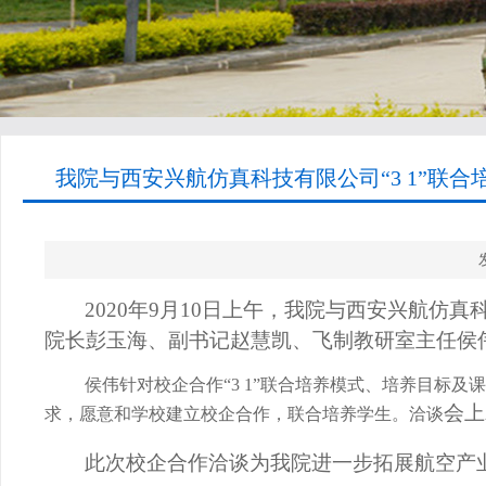
我院与西安兴航仿真科技有限公司“3 1”联合
2020
年
9
月
10
日上午，我院与西安兴航仿真科
院长彭玉海、副书记赵慧凯、飞制教研室主任侯
侯伟针对校企合作“
3 1
”联合培养模式、培养目标及
会上
求，愿意和学校建立校企合作，联合培养学生。洽谈
此次校企合作洽谈为我院进一步拓展航空产