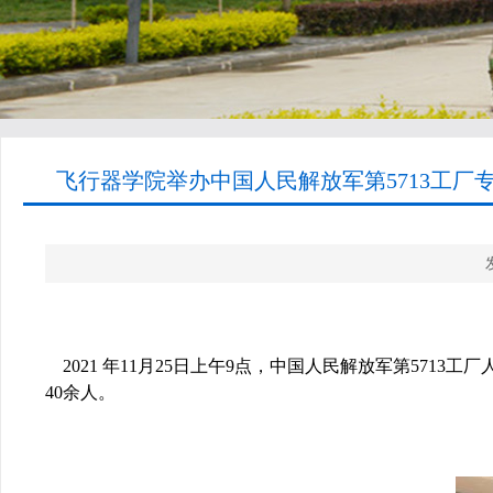
飞行器学院举办中国人民解放军第5713工厂专
2021
年
11
月
25
日上午
9
点，中国人民解放军第
5713
工厂
40
余人。