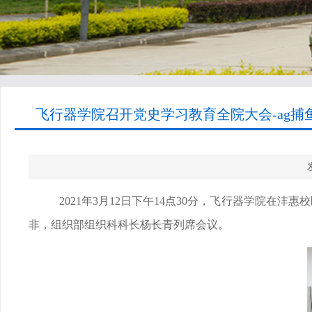
飞行器学院召开党史学习教育全院大会-ag捕
2021
年
3
月
12
日下午
14
点
30
分，飞行器学院在沣惠校
非，组织部组织科科长杨长青列席会议。