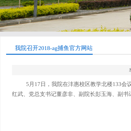
我院召开2018-ag捕鱼官方网站
5
月
17
日，我院在沣惠校区教学北楼
133
会
红武、党总支书记董彦非、副院长彭玉海、副书