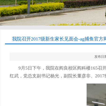
我院召开2017级新生家长见面会-ag捕鱼官方
发布日期
9
月
5
日下午，我院在阎良校区阎科楼
165
召
红武，党总支副书记杨光，副院长董彦非、
2017