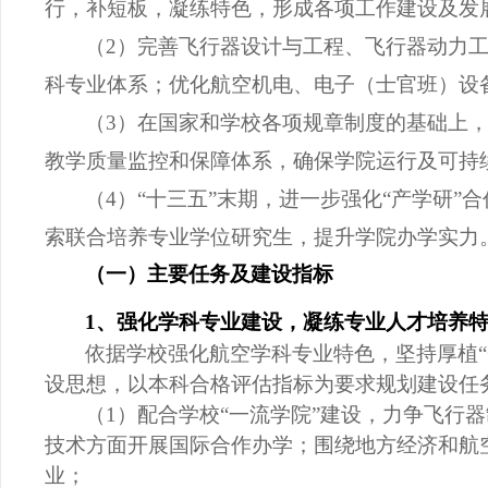
行，补短板，凝练特色，形成各项工作建设及发
（
2）完善飞行器设计与工程、飞行器动力
科专业体系；优化航空机电、电子（士官班）设
（
3）在国家和学校各项规章制度的基础上
教学质量监控和保障体系，确保学院运行及可持
（
4）“十三五”末期，进一步强化
“
产学研
”
合
索联合培养专业学位研究生，提升学院办学实力
（一）主要任务及建设指标
1、强化学科专业建设，凝练专业人才培养
依据学校强化航空学科专业特色，坚持厚植
设思想，以本科合格评估指标为要求规划建设任
（
1）配合学校“一流学院”建设，力争飞行
技术方面开展国际合作办学；围绕地方经济和航
业；