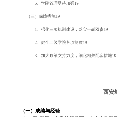
5、学院管理亟待加强
19
（三）保障措施
19
1、强化三项机制建设，落实一岗双责
19
2、健全二级学院各项制度
19
3、加大政策支持力度，细化相关配套措施
19
西安
（一）成绩与经验