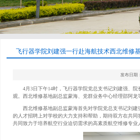
飞行器学院刘建强一行赴海航技术西北维修基
发布日期：
4
月
3
日下午
14
时，飞行器学院党总支书记刘建强、院
观。西北维修基地副总监蒙海、党群业务中心经理邵阿龙
西北维修基地副总监蒙海首先对学院党总支书记刘建
的人才招聘上对学校的大力支持和帮助，期待双方在共同
共同致力于培养航空行业迫切需求的高素质航空维修专业