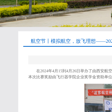
航空节丨模拟航空，放飞理想——202
在
2024
年
4
月
15
到
4
月
26
日举办了由西安航空
本次比赛奖励由飞行器学院企业奖学金资助单