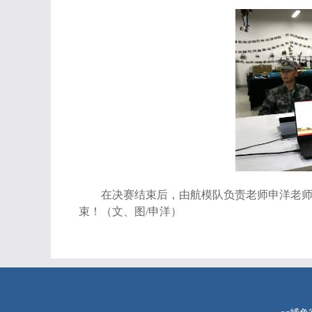
在决赛结束后，由航模队负责老师申洋老
束！（文、图
/
申洋）