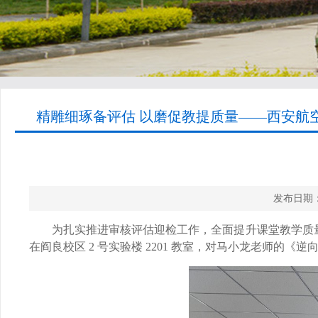
精雕细琢备评估 以磨促教提质量——西安航
发布日期：
为扎实推进审核评估迎检工作，全面提升课堂教学质量，确
在阎良校区 2 号实验楼 2201 教室，对马小龙老师