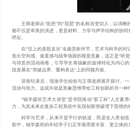
王萌老师从“批把”到“琵琶”的名称演变切入，以清
都不仅是审美的演进，更是材料、力学与声学结构的协同创
呼应。
在“弦上的喜怒哀乐”名曲赏析环节，艺术与科学的
造出空间感、速度感与战争场面的视觉意象，这正是“听
与诗意的流动画卷，引导学生将抽象的旋律转化为内心的
技发展在“突破边界、重构表达”上的同频共振。
讲座结束后，现场学生纷纷与王萌老师展开探讨。一
流动与张力。这或许就是形象思维带给工程创新的另一种
“钱学森班艺术大讲堂”是学院推动“新工科”人文素
力，为其未来在复杂工程系统中实现创新突破埋下思维的
科学与艺术，从来不是平行的轨道，而是在人类创造
歌中，钱学森班的年轻学子们正学着用更丰富、更立体的