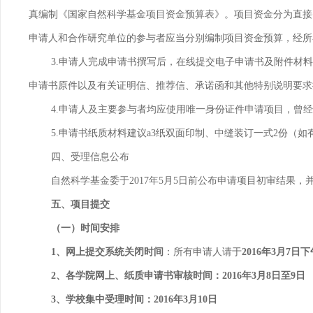
真编制《国家自然科学基金项目资金预算表》。项目资金分为直接
申请人和合作研究单位的参与者应当分别编制项目资金预算，经所
3.
申请人完成申请书撰写后，在线提交电子申请书及附件材料
申请书原件以及有关证明信、推荐信、承诺函和其他特别说明要求
4.
申请人及主要参与者均应使用唯一身份证件申请项目，曾经
5.
申请书纸质材料建议
a3
纸双面印制、中缝装订一式
2
份（如
四、受理信息公布
自然科学基金委于
2017
年
5
月
5
日前公布申请项目初审结果，
五、项目提交
（一）时间安排
1
、网上提交系统关闭时间
：所有申请人请于
2016
年
3
月
7
日下
2
、各学院网上、纸质申请书审核时间：
2016
年
3
月
8
日至
9
日
3
、学校集中受理时间：
2016
年
3
月
10
日