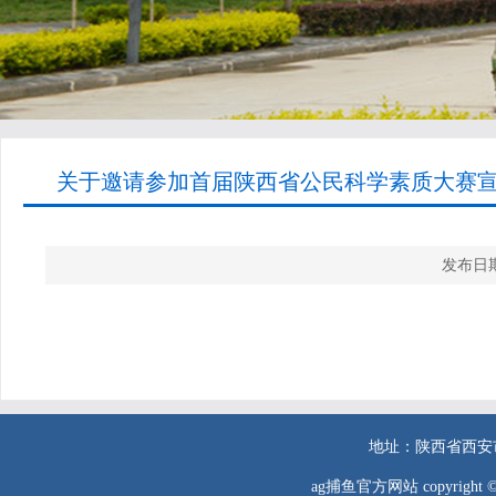
关于邀请参加首届陕西省公民科学素质大赛宣
发布日期
地址：陕西省西安市西二
ag捕鱼官方网站 copyr