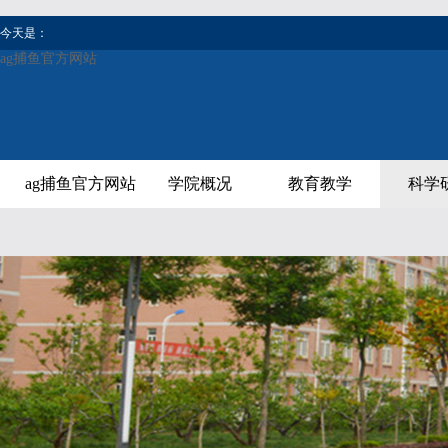
今天是：
ag捕鱼官方网站
ag捕鱼官方网站
学院概况
教育教学
科学