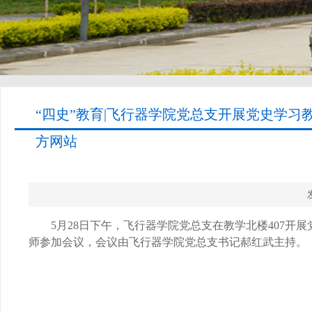
“四史”教育|飞行器学院党总支开展党史学习
方网站
5
月
28
日下午，飞行器学院党总支在教学北楼
407
开展
师参加会议，会议由飞行器学院党总支书记郝红武主持。