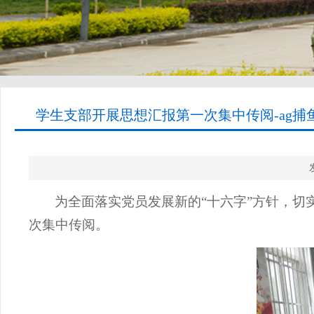
学生支部开展思想汇报第一次集中传阅-ag捕
为全面落实党员发展新的“十六字”方针，切
次集中传阅。