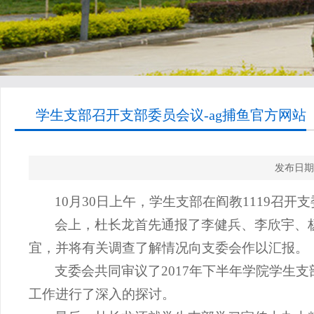
学生支部召开支部委员会议-ag捕鱼官方网站
发布日期
10
月
30
日上午，学生支部在阎教
1119
召开支
会上，杜长龙首先通报了李健兵、李欣宇、
宜，并将有关调查了解情况向支委会作以汇报。
支委会共同审议了
2017
年下半年学院学生支
工作进行了深入的探讨。