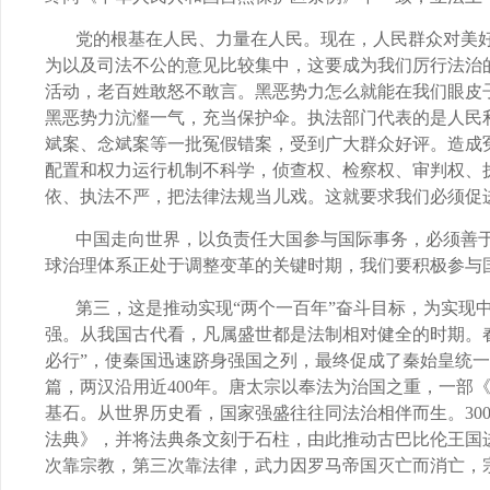
党的根基在人民、力量在人民。现在，人民群众对美
为以及司法不公的意见比较集中，这要成为我们厉行法治
活动，老百姓敢怒不敢言。黑恶势力怎么就能在我们眼皮
黑恶势力沆瀣一气，充当保护伞。执法部门代表的是人民
斌案、念斌案等一批冤假错案，受到广大群众好评。造成
配置和权力运行机制不科学，侦查权、检察权、审判权、
依、执法不严，把法律法规当儿戏。这就要求我们必须促
中国走向世界，以负责任大国参与国际事务，必须善
球治理体系正处于调整变革的关键时期，我们要积极参与
第三，这是推动实现“两个一百年”奋斗目标，为实现
强。从我国古代看，凡属盛世都是法制相对健全的时期。春
必行”，使秦国迅速跻身强国之列，最终促成了秦始皇统一
篇，两汉沿用近
400
年。唐太宗以奉法为治国之重，一部
基石。从世界历史看，国家强盛往往同法治相伴而生。
30
法典》，并将法典条文刻于石柱，由此推动古巴比伦王国
次靠宗教，第三次靠法律，武力因罗马帝国灭亡而消亡，