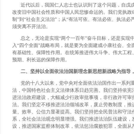
近代以后，我国仁人志士也认识到了这个问题，自戊
改变旧中国社会性质和中国人民悲惨命运的。我们党执政
制
”
到
“
社会主义法治
”
；从
“
有法可依、有法必依、执法必
须臾离不开法治。
总之，无论是实现“两个一百年”奋斗目标，还是实现
入“四个全面”战略布局，就是要为全面建成小康社会、全
有基础性、保障性作用。在统筹推进伟大斗争、伟大工程
预期、利长远的保障作用。
二、坚持以全面依法治国新理念新思想新战略为指导
党的十八大以来，党中央对全面依法治国作出一系列
法，中国特色社会主义法律体系日趋完善。我们坚持依宪
进法治政府建设，大幅减少行政审批事项，非行政许可审
法。我们坚定不移推进法治领域改革，废止劳教制度，推
量、效率、公信力显著提高。我们坚持把全民普法和守法
系，全社会法治观念明显增强。我们推进法治队伍建设，
设，推进国家监察体制改革，依法惩治腐败犯罪，全面从