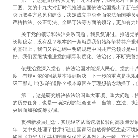
第一，这是贯彻落实党的十九大精神，加强党对全面
工图。党的十九大对新时代推进全面依法治国提出了新任
央听取各方意见和建议，决定成立中央全面依法治国委员
严格执法、公正司法、全民守法等方面的领导，更加有力
关于党的领导和法治关系问题，我反复讲过。推进党
长期稳定，没有乱？根本的一条就是我们始终坚持共产党
的基础上，我们又在总纲中明确规定中国共产党领导是中
好。我们要继续推进党的领导制度化、法治化，不断完善
依规治党深入党心，依法治国才能深入民心。党的十
度，有规可依的问题基本得到解决，下一步的重点是执规
级干部走上犯罪的道路？根本原因在于理想信念动摇了，
第二，这是研究解决依法治国重大事项、重大问题，
的历史任务，也是一场深刻的社会变革。当前，立法、执
央层面加强统筹协调。
贯彻新发展理念，实现经济从高速增长转向高质量发展
年，党中央处理了甘肃祁连山国家级自然保护区生态环境
终同《中华人民共和国自然保护区条例》不一致，立法上
“