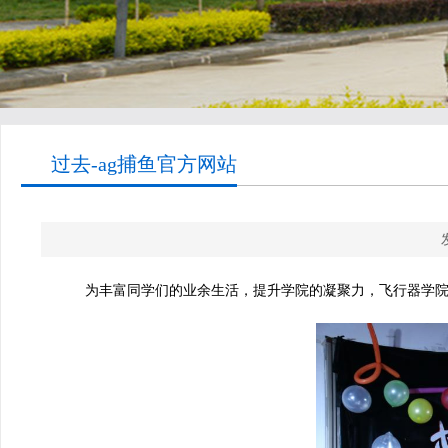
过去-ag捕鱼官方网站
为丰富同学们的业余生活，提升学院的凝聚力，飞行器学