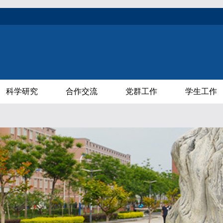
科学研究
合作交流
党群工作
学生工作