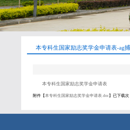
本专科生国家励志奖学金申请表-ag
本专科生国家励志奖学金申请表
附件【
本专科生国家励志奖学金申请表.doc
】已下载次