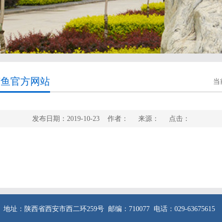
捕鱼官方网站
当
发布日期：2019-10-23 作者： 来源： 点击：
地址：陕西省西安市西二环259号 邮编：710077 电话：029-63675615