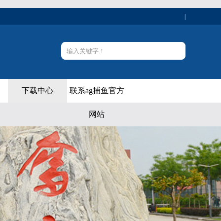
|
下载中心
联系ag捕鱼官方
网站