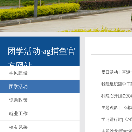
团学活动-ag捕鱼官
方网站
团日活动丨喜迎
学风建设
我院组织团学干
团学活动
我院召开团总支
资助政策
主题观影｜《建
就业工作
学习进行时|《
校友风采
主题沙龙|新生“