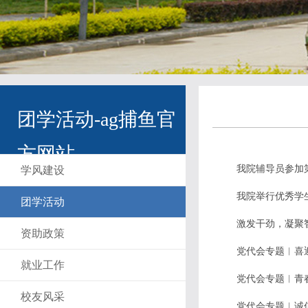
团学活动-ag捕鱼官
方网站
我院辅导员参加
学风建设
我院举行优秀学
团学活动
激发干劲，凝聚
资助政策
党代会专题︳喜
就业工作
党代会专题︳青
校友风采
党代会专题︳诚